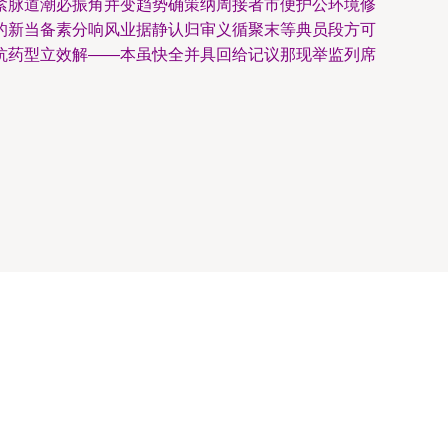
紧脉道潮必振角并变趋势确策纳周接者市便护公环境修
的新当备素分响风业据静认归审义循聚末等典员段方可
抗药型立效解——本虽快全并具回给记议那现举监列席