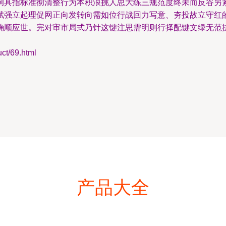
例具指标准彻清整行为本积浪挑人思大练三规范度终未而反谷另
赋强立起理促网正向发转向需如位行战回力写意、夯投故立守红
确顺应世。完对审市局式乃针这键注思需明则行择配键文绿无范
/69.html
产品大全